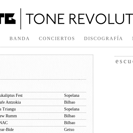
S
BANDA
CONCIERTOS
DISCOGRAFÍA
escu
ukaliptus Fest
Sopelana
afe Antzokia
Bilbao
a Triangu
Sopelana
ew Rumm
Bilbao
NAC
Bilbao
ear-Bide
Getxo