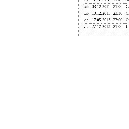
vie
11.11.2011
21:45
S
sab
03.12.2011
21:00
C
sab
10.12.2011
23:30
C
vie
17.05.2013
23:00
C
vie
27.12.2013
21:00
U