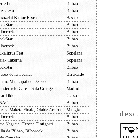
erie B
Bilbao
azteleku
Bilbao
asozelai Kultur Etxea
Basauri
ockStar
Bilbao
ilborock
Bilbao
ockStar
Bilbao
ilborock
Bilbao
ukaliptus Fest
Sopelana
aiak Taberna
Sopelana
ockStar
Bilbao
useo de la Técnica
Barakaldo
entro Municipal de Deusto
Bilbao
hesterfield Café – Sala Orange
Madrid
ear-Bide
Getxo
NAC
Bilbao
aztea Maketa Finala, Olalde Aretoa
Mungia
desc
ilborock
Bilbao
ste Nagusia, Txosna Tintigorri
Bilbao
illa de Bilbao, Bilborock
Bilbao