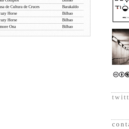
ala Complot
Bilbao
asa de Cultura de Cruces
Barakaldo
razy Horse
Bilbao
razy Horse
Bilbao
more Ona
Bilbao
twit
cont