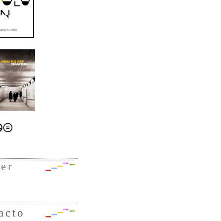
ter
acto