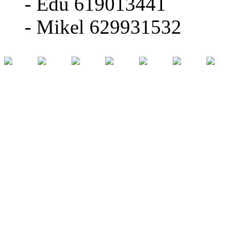
- Edu 619013441
- Mikel 629931532